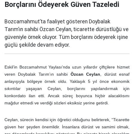
Borçlarını Ödeyerek Güven Tazeledi
Bozcamahmut’ta faaliyet gösteren Doybalak
Tarım’ın sahibi Özcan Ceylan, ticarette dürüstlüğü ve
güveniyle örnek oluyor. Tüm borçlarını ödeyerek işine
güçlü şekilde devam ediyor.
Eskil’in Bozcamahmut Yaylası'nda uzun yıllardır çiftçilere hizmet
veren Doybalak Tarım’ın sahibi
Özcan Ceylan
, dürüst esnaf
anlayışıyla bölgeye örnek oldu. Yaklaşık 5 yıl önce ekonomik
sıkıntılar yaşayan Ceylan, borçlarını yapılandırmak için
konkordato ilan etti. Ancak süreç boyunca hiçbir alacaklısını
mağdur etmedi ve verdiği sözleri eksiksiz yerine getirdi.
Ceylan, sürecin kendisi için öğretici olduğunu belirterek, “Ticarette
güven her şeyden önemlidir. İnsanlara dürüst ve samimi olmak,
zor dönemlerde karşılığını gösteriyor. Bu süreçte birçok alacaklım