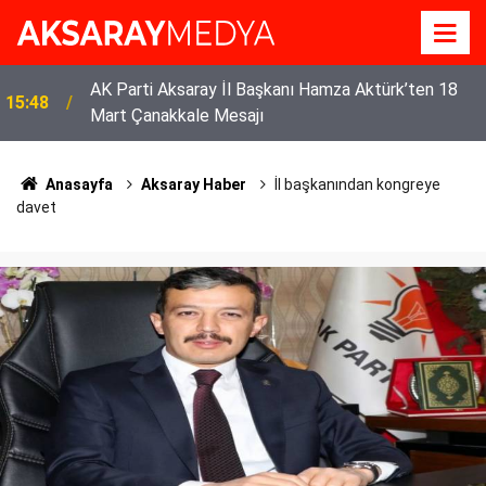
Eskil’in Dürüst Esnafı: Özcan Ceylan Borçlarını
14:33
Ödeyerek Güven Tazeledi
Anasayfa
Aksaray Haber
İl başkanından kongreye
davet