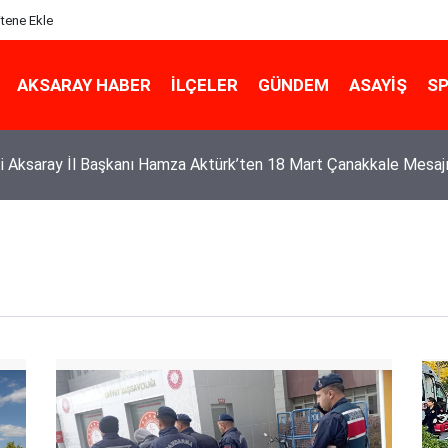
itene Ekle
AKSARAY HABER
İLÇELER
GÜNDEM
ASAYIŞ
S
i Aksaray İl Başkanı Hamza Aktürk’ten 18 Mart Çanakkale Mesaj