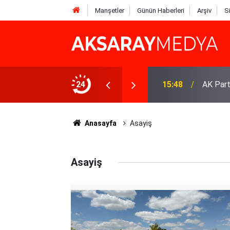
Manşetler
Günün Haberleri
Arşiv
S
Noktası Mide Balonu
24
15:48
AK Part
Anasayfa
Asayiş
Asayiş