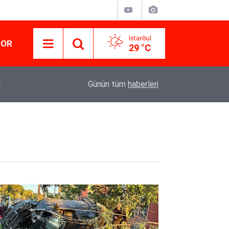
İstanbul
POR
29 °C
ı
14:33
Eskil’in Dürüst Esnafı: Özcan Ceylan Borçlarını
Günün tüm
haberleri