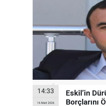
14:33
Eskil’in Dü
Borçlarını 
16 Mart 2026