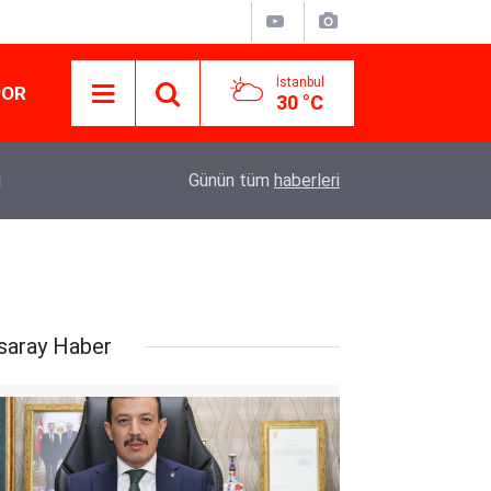
İstanbul
POR
30 °C
10:46
İran'a saldırılar artarak devam ediyor, can kaybı 
Günün tüm
haberleri
saray Haber