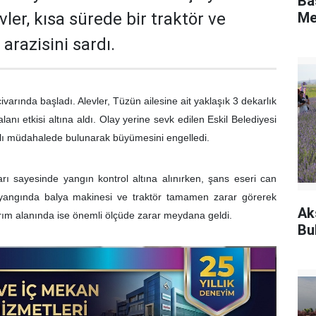
Ba
vler, kısa sürede bir traktör ve
Me
arazisini sardı.
varında başladı. Alevler, Tüzün ailesine ait yaklaşık 3 dekarlık
lanı etkisi altına aldı. Olay yerine sevk edilen Eskil Belediyesi
hızlı müdahalede bulunarak büyümesini engelledi.
aları sayesinde yangın kontrol altına alınırken, şans eseri can
yangında balya makinesi ve traktör tamamen zarar görerek
Ak
arım alanında ise önemli ölçüde zarar meydana geldi.
Bu