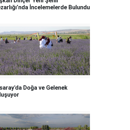
şkan Dinçer Yeni Şehir
zarlığı’nda İncelemelerde Bulundu
saray'da Doğa ve Gelenek
luşuyor