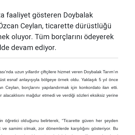
 faaliyet gösteren Doybalak
 Özcan Ceylan, ticarette dürüstlüğü
nek oluyor. Tüm borçlarını ödeyerek
ilde devam ediyor.
sı'nda uzun yıllardır çiftçilere hizmet veren Doybalak Tarım’ın
rüst esnaf anlayışıyla bölgeye örnek oldu. Yaklaşık 5 yıl önce
n Ceylan, borçlarını yapılandırmak için konkordato ilan etti.
 alacaklısını mağdur etmedi ve verdiği sözleri eksiksiz yerine
in öğretici olduğunu belirterek, “Ticarette güven her şeyden
t ve samimi olmak, zor dönemlerde karşılığını gösteriyor. Bu