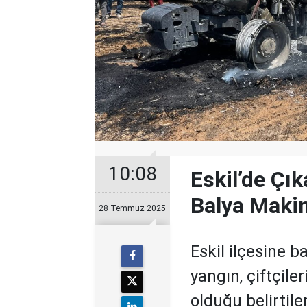
10:08
Eskil’de Çı
Balya Maki
28 Temmuz 2025
Eskil ilçesine b
yangın, çiftçiler
olduğu belirtil