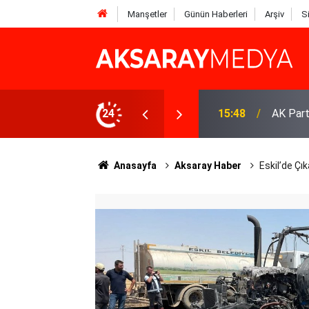
Manşetler
Günün Haberleri
Arşiv
S
mza Aktürk’ten 18 Mart Çanakkale Mesajı
24
14:33
Eskil’i
Anasayfa
Aksaray Haber
Eskil’de Çı