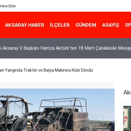
itene Ekle
AKSARAY HABER
İLÇELER
GÜNDEM
ASAYIŞ
S
n Dürüst Esnafı: Özcan Ceylan Borçlarını Ödeyerek Güven Tazeledi
kan Yangında Traktör ve Balya Makinesi Küle Döndü
Ak