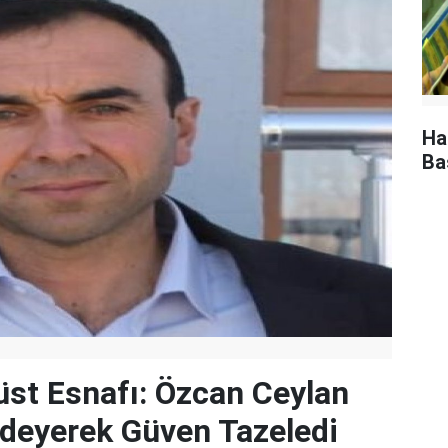
Ha
Ba
rüst Esnafı: Özcan Ceylan
Ödeyerek Güven Tazeledi