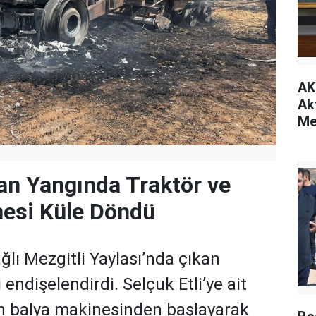
AK
Ak
Me
kan Yangında Traktör ve
nesi Küle Döndü
ağlı Mezgitli Yaylası’nda çıkan
i endişelendirdi. Selçuk Etli’ye ait
en balya makinesinden başlayarak