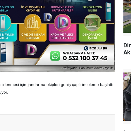
Di
Ak
lirlenmesi için jandarma ekipleri geniş çaplı inceleme başlattı.
üyor.