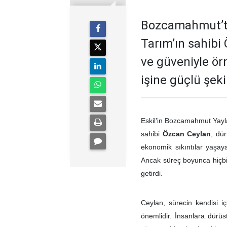
Bozcamahmut’ta
Tarım’ın sahibi
ve güveniyle ör
işine güçlü şek
Eskil’in Bozcamahmut Yayla
sahibi
Özcan Ceylan
, dü
ekonomik sıkıntılar yaşaya
Ancak süreç boyunca hiçbir
getirdi.
Ceylan, sürecin kendisi iç
önemlidir. İnsanlara dürüs