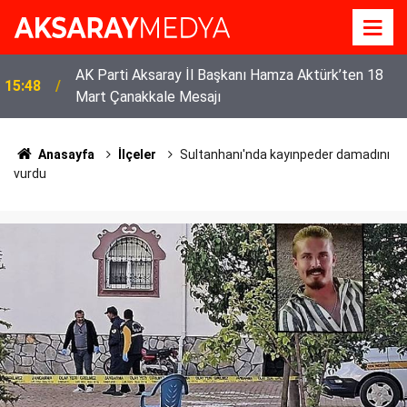
AK Parti Aksaray İl Başkanı Hamza Aktürk’ten 18
15:48
Mart Çanakkale Mesajı
Eskil’in Dürüst Esnafı: Özcan Ceylan Borçlarını
14:33
Ödeyerek Güven Tazeledi
Anasayfa
İlçeler
Sultanhanı'nda kayınpeder damadını
vurdu