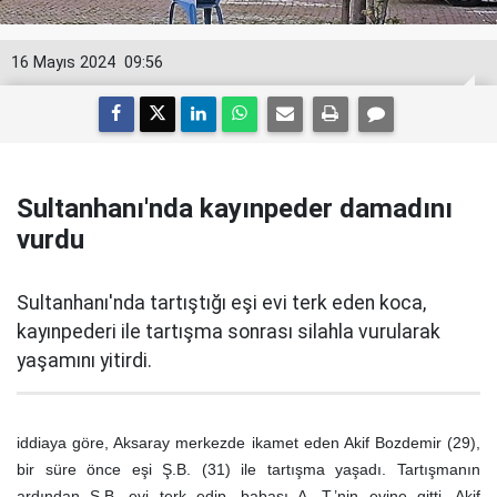
16 Mayıs 2024
09:56
Sultanhanı'nda kayınpeder damadını
vurdu
Sultanhanı'nda tartıştığı eşi evi terk eden koca,
kayınpederi ile tartışma sonrası silahla vurularak
yaşamını yitirdi.
iddiaya göre, Aksaray merkezde ikamet eden Akif Bozdemir (29),
bir süre önce eşi Ş.B. (31) ile tartışma yaşadı. Tartışmanın
ardından Ş.B. evi terk edip, babası A. T.’nin evine gitti. Akif