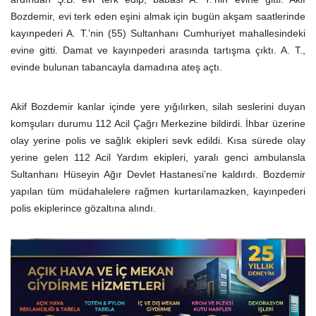
Bozdemir, evi terk eden eşini almak için bugün akşam saatlerinde
kayınpederi A. T.’nin (55) Sultanhanı Cumhuriyet mahallesindeki
evine gitti. Damat ve kayınpederi arasında tartışma çıktı. A. T.,
evinde bulunan tabancayla damadına ateş açtı.
Akif Bozdemir kanlar içinde yere yığılırken, silah seslerini duyan
komşuları durumu 112 Acil Çağrı Merkezine bildirdi. İhbar üzerine
olay yerine polis ve sağlık ekipleri sevk edildi. Kısa sürede olay
yerine gelen 112 Acil Yardım ekipleri, yaralı genci ambulansla
Sultanhanı Hüseyin Ağır Devlet Hastanesi’ne kaldırdı. Bozdemir
yapılan tüm müdahalelere rağmen kurtarılamazken, kayınpederi
polis ekiplerince gözaltına alındı.