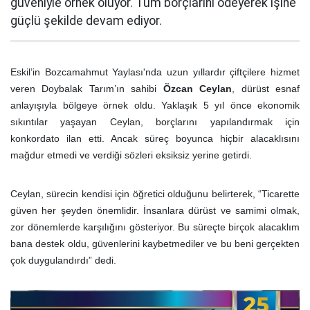
güveniyle örnek oluyor. Tüm borçlarını ödeyerek işine
güçlü şekilde devam ediyor.
Eskil’in Bozcamahmut Yaylası'nda uzun yıllardır çiftçilere hizmet
veren Doybalak Tarım’ın sahibi
Özcan Ceylan
, dürüst esnaf
anlayışıyla bölgeye örnek oldu. Yaklaşık 5 yıl önce ekonomik
sıkıntılar yaşayan Ceylan, borçlarını yapılandırmak için
konkordato ilan etti. Ancak süreç boyunca hiçbir alacaklısını
mağdur etmedi ve verdiği sözleri eksiksiz yerine getirdi.
Ceylan, sürecin kendisi için öğretici olduğunu belirterek, “Ticarette
güven her şeyden önemlidir. İnsanlara dürüst ve samimi olmak,
zor dönemlerde karşılığını gösteriyor. Bu süreçte birçok alacaklım
bana destek oldu, güvenlerini kaybetmediler ve bu beni gerçekten
çok duygulandırdı” dedi.