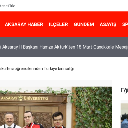
itene Ekle
AKSARAY HABER
İLÇELER
GÜNDEM
ASAYIŞ
S
n Dürüst Esnafı: Özcan Ceylan Borçlarını Ödeyerek Güven Tazeledi
kültesi öğrencilerinden Türkiye birinciliği
Eğ