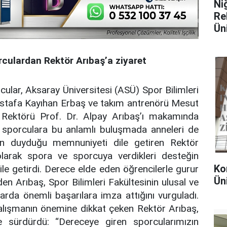
Ni
Rektörü
Ün
rculardan Rektör Arıbaş’a ziyaret
ular, Aksaray Üniversitesi (ASÜ) Spor Bilimleri
stafa Kayıhan Erbaş ve takım antrenörü Mesut
 Rektörü Prof. Dr. Alpay Arıbaş’ı makamında
ılı sporculara bu anlamlı buluşmada anneleri de
tten duyduğu memnuniyeti dile getiren Rektör
olarak spora ve sporcuya verdikleri desteğin
Ko
ile getirdi. Derece elde eden öğrencilerle gurur
Ün
den Arıbaş, Spor Bilimleri Fakültesinin ulusal ve
larda önemli başarılara imza attığını vurguladı.
çalışmanın önemine dikkat çeken Rektör Arıbaş,
de sürdürdü: “Dereceye giren sporcularımızın