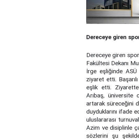
Dereceye giren spo
Dereceye giren sporc
Fakültesi Dekanı Mu
İrge eşliğinde ASÜ
ziyaret etti. Başar
eşlik etti. Ziyare
Arıbaş, üniversite 
artarak süreceğini d
duyduklarını ifade e
uluslararası turnuva
Azim ve disiplinle 
sözlerini şu şekil