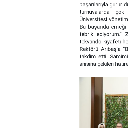
başarılarıyla gurur 
turnuvalarda çok
Üniversitesi yöneti
Bu başarıda emeği g
tebrik ediyorum.” 
tekvando kıyafeti h
Rektörü Arıbaş’a “Bi
takdim etti. Samim
anısına çekilen hatır