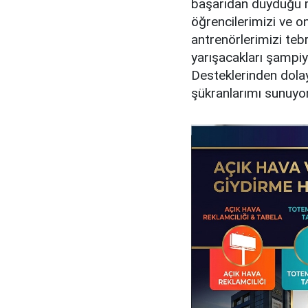
başarıdan duyduğu m
öğrencilerimizi ve o
antrenörlerimizi tebr
yarışacakları şampiy
Desteklerinden dola
şükranlarımı sunuyo