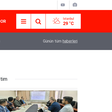
İstanbul
POR
29 °C
10:46
İran'a saldırılar artarak devam ediyor, can kaybı 
Günün tüm
haberleri
itim