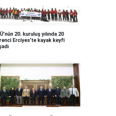
Ü’nün 20. kuruluş yılında 20
renci Erciyes’te kayak keyfi
şadı