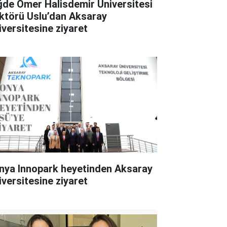
ğde Ömer Halisdemir Üniversitesi
 Uslu’dan Aksaray
iversitesine ziyaret
nya Innopark heyetinden Aksaray
iversitesine ziyaret