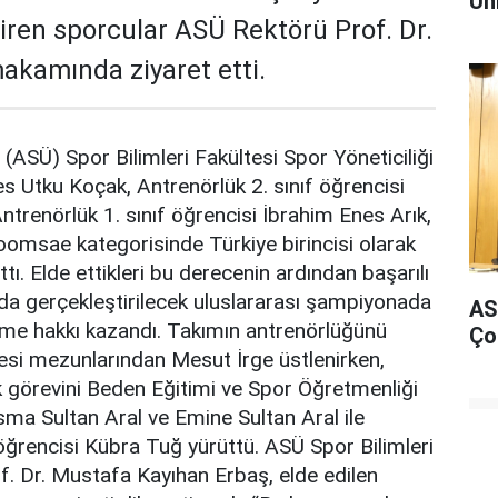
Ün
giren sporcular ASÜ Rektörü Prof. Dr.
makamında ziyaret etti.
 (ASÜ) Spor Bilimleri Fakültesi Spor Yöneticiliği
es Utku Koçak, Antrenörlük 2. sınıf öğrencisi
ntrenörlük 1. sınıf öğrencisi İbrahim Enes Arık,
omsae kategorisinde Türkiye birincisi olarak
tı. Elde ettikleri bu derecenin ardından başarılı
da gerçekleştirilecek uluslararası şampiyonada
ASÜ
etme hakkı kazandı. Takımın antrenörlüğünü
Ço
tesi mezunlarından Mesut İrge üstlenirken,
k görevini Beden Eğitimi ve Spor Öğretmenliği
Esma Sultan Aral ve Emine Sultan Aral ile
 öğrencisi Kübra Tuğ yürüttü. ASÜ Spor Bilimleri
f. Dr. Mustafa Kayıhan Erbaş, elde edilen