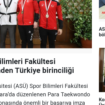
AS
bö
limleri Fakültesi
den Türkiye birinciliği
itesi (ASÜ) Spor Bilimleri Fakültesi
nkara’da düzenlenen Para Taekwondo
Ko
onasında önemli bir başarıya imza