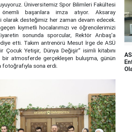
duyuyoruz. Üniversitemiz Spor Bilimleri Fakültesi
 önemli başarılara imza atıyor. Aksaray
mi olarak desteğimiz her zaman devam edecek.
eçen kıymetli hocalarımızı ve öğrencilerimizi
Ziyaretin sonunda sporcular, Rektör Arıbaş’a
ediye etti. Takım antrenörü Mesut İrge de ASÜ
r Çocuk Yetişir, Dünya Değişir” isimli kitabını
AS
i bir atmosferde gerçekleşen buluşma, günün
En
a fotoğrafıyla sona erdi.
Ol