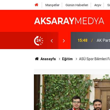
Manşetler
Günün Haberleri
Arşiv
S
mza Aktürk’ten 18 Mart Çanakkale Mesajı
24
14:33
Eskil’i
Anasayfa
Eğitim
ASÜ Spor Bilimleri Fa